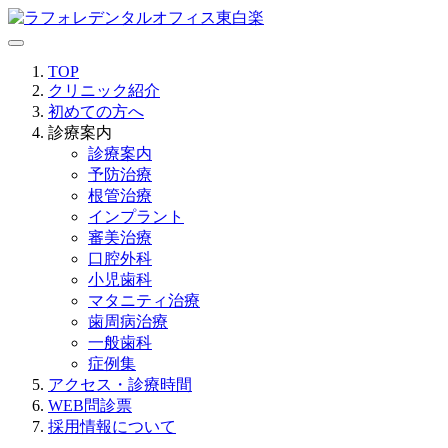
TOP
クリニック紹介
初めての方へ
診療案内
診療案内
予防治療
根管治療
インプラント
審美治療
口腔外科
小児歯科
マタニティ治療
歯周病治療
一般歯科
症例集
アクセス・診療時間
WEB問診票
採用情報について