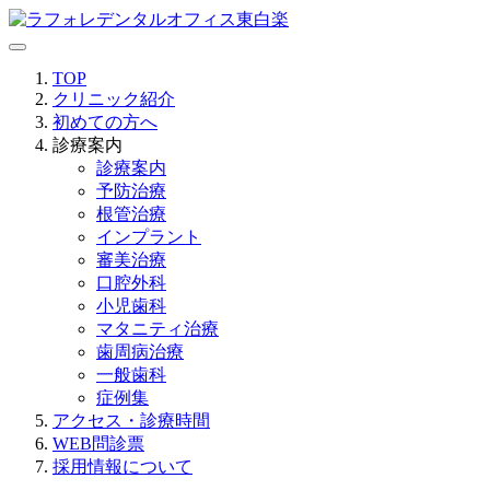
TOP
クリニック紹介
初めての方へ
診療案内
診療案内
予防治療
根管治療
インプラント
審美治療
口腔外科
小児歯科
マタニティ治療
歯周病治療
一般歯科
症例集
アクセス・診療時間
WEB問診票
採用情報について