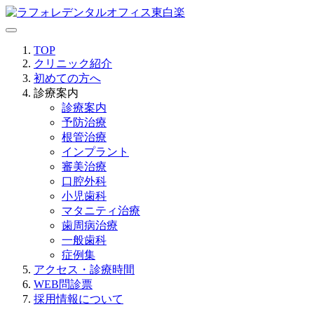
TOP
クリニック紹介
初めての方へ
診療案内
診療案内
予防治療
根管治療
インプラント
審美治療
口腔外科
小児歯科
マタニティ治療
歯周病治療
一般歯科
症例集
アクセス・診療時間
WEB問診票
採用情報について