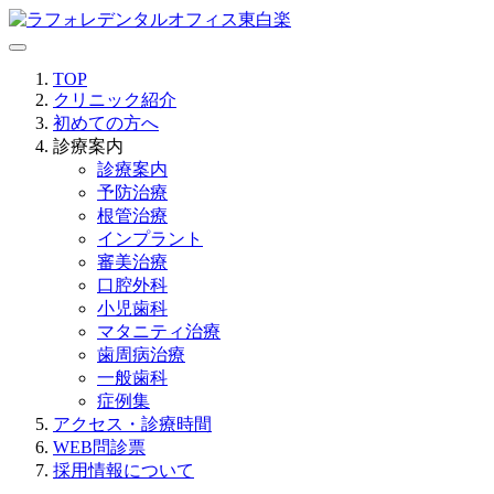
TOP
クリニック紹介
初めての方へ
診療案内
診療案内
予防治療
根管治療
インプラント
審美治療
口腔外科
小児歯科
マタニティ治療
歯周病治療
一般歯科
症例集
アクセス・診療時間
WEB問診票
採用情報について