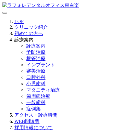
TOP
クリニック紹介
初めての方へ
診療案内
診療案内
予防治療
根管治療
インプラント
審美治療
口腔外科
小児歯科
マタニティ治療
歯周病治療
一般歯科
症例集
アクセス・診療時間
WEB問診票
採用情報について