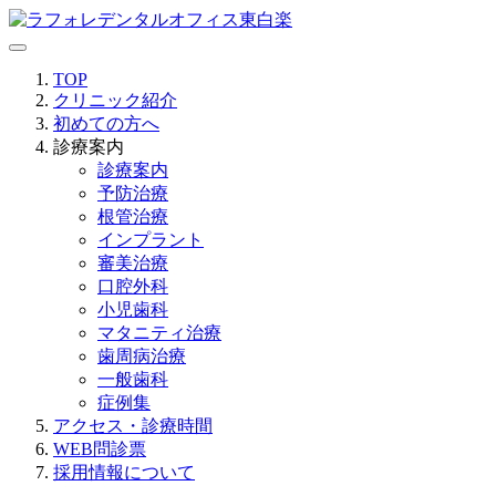
TOP
クリニック紹介
初めての方へ
診療案内
診療案内
予防治療
根管治療
インプラント
審美治療
口腔外科
小児歯科
マタニティ治療
歯周病治療
一般歯科
症例集
アクセス・診療時間
WEB問診票
採用情報について