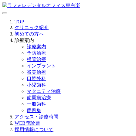
TOP
クリニック紹介
初めての方へ
診療案内
診療案内
予防治療
根管治療
インプラント
審美治療
口腔外科
小児歯科
マタニティ治療
歯周病治療
一般歯科
症例集
アクセス・診療時間
WEB問診票
採用情報について