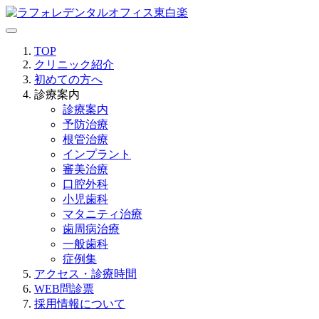
TOP
クリニック紹介
初めての方へ
診療案内
診療案内
予防治療
根管治療
インプラント
審美治療
口腔外科
小児歯科
マタニティ治療
歯周病治療
一般歯科
症例集
アクセス・診療時間
WEB問診票
採用情報について