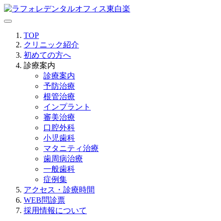
TOP
クリニック紹介
初めての方へ
診療案内
診療案内
予防治療
根管治療
インプラント
審美治療
口腔外科
小児歯科
マタニティ治療
歯周病治療
一般歯科
症例集
アクセス・診療時間
WEB問診票
採用情報について