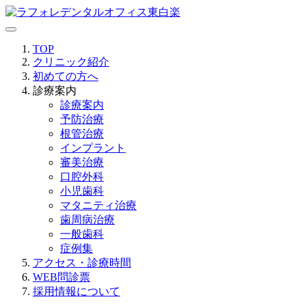
TOP
クリニック紹介
初めての方へ
診療案内
診療案内
予防治療
根管治療
インプラント
審美治療
口腔外科
小児歯科
マタニティ治療
歯周病治療
一般歯科
症例集
アクセス・診療時間
WEB問診票
採用情報について