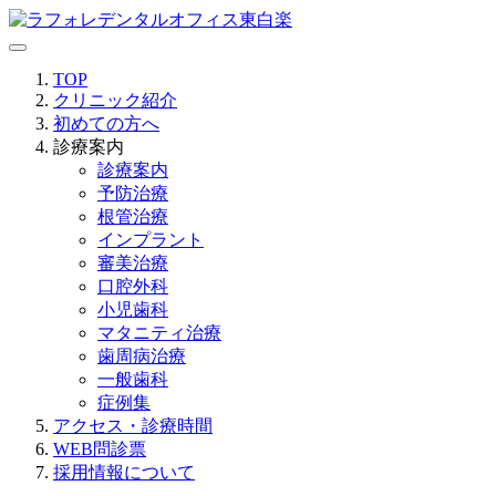
TOP
クリニック紹介
初めての方へ
診療案内
診療案内
予防治療
根管治療
インプラント
審美治療
口腔外科
小児歯科
マタニティ治療
歯周病治療
一般歯科
症例集
アクセス・診療時間
WEB問診票
採用情報について