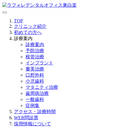
TOP
クリニック紹介
初めての方へ
診療案内
診療案内
予防治療
根管治療
インプラント
審美治療
口腔外科
小児歯科
マタニティ治療
歯周病治療
一般歯科
症例集
アクセス・診療時間
WEB問診票
採用情報について