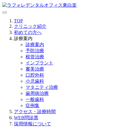
TOP
クリニック紹介
初めての方へ
診療案内
診療案内
予防治療
根管治療
インプラント
審美治療
口腔外科
小児歯科
マタニティ治療
歯周病治療
一般歯科
症例集
アクセス・診療時間
WEB問診票
採用情報について