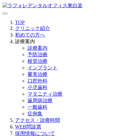
TOP
クリニック紹介
初めての方へ
診療案内
診療案内
予防治療
根管治療
インプラント
審美治療
口腔外科
小児歯科
マタニティ治療
歯周病治療
一般歯科
症例集
アクセス・診療時間
WEB問診票
採用情報について