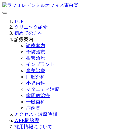
TOP
クリニック紹介
初めての方へ
診療案内
診療案内
予防治療
根管治療
インプラント
審美治療
口腔外科
小児歯科
マタニティ治療
歯周病治療
一般歯科
症例集
アクセス・診療時間
WEB問診票
採用情報について