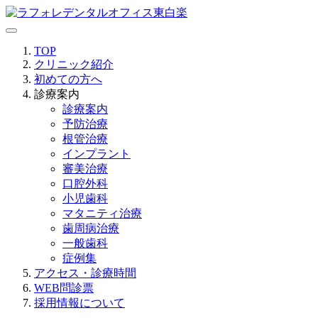
TOP
クリニック紹介
初めての方へ
診療案内
診療案内
予防治療
根管治療
インプラント
審美治療
口腔外科
小児歯科
マタニティ治療
歯周病治療
一般歯科
症例集
アクセス・診療時間
WEB問診票
採用情報について