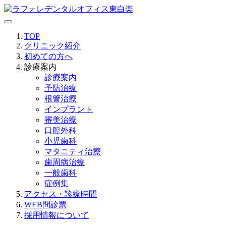
TOP
クリニック紹介
初めての方へ
診療案内
診療案内
予防治療
根管治療
インプラント
審美治療
口腔外科
小児歯科
マタニティ治療
歯周病治療
一般歯科
症例集
アクセス・診療時間
WEB問診票
採用情報について