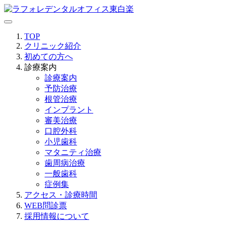
TOP
クリニック紹介
初めての方へ
診療案内
診療案内
予防治療
根管治療
インプラント
審美治療
口腔外科
小児歯科
マタニティ治療
歯周病治療
一般歯科
症例集
アクセス・診療時間
WEB問診票
採用情報について