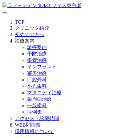
TOP
クリニック紹介
初めての方へ
診療案内
診療案内
予防治療
根管治療
インプラント
審美治療
口腔外科
小児歯科
マタニティ治療
歯周病治療
一般歯科
症例集
アクセス・診療時間
WEB問診票
採用情報について