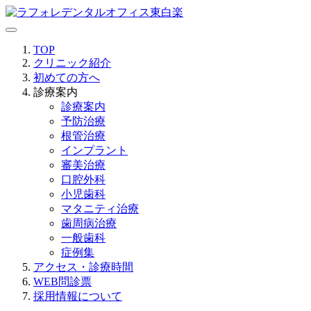
TOP
クリニック紹介
初めての方へ
診療案内
診療案内
予防治療
根管治療
インプラント
審美治療
口腔外科
小児歯科
マタニティ治療
歯周病治療
一般歯科
症例集
アクセス・診療時間
WEB問診票
採用情報について