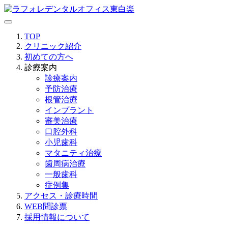
TOP
クリニック紹介
初めての方へ
診療案内
診療案内
予防治療
根管治療
インプラント
審美治療
口腔外科
小児歯科
マタニティ治療
歯周病治療
一般歯科
症例集
アクセス・診療時間
WEB問診票
採用情報について