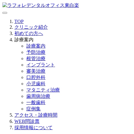
TOP
クリニック紹介
初めての方へ
診療案内
診療案内
予防治療
根管治療
インプラント
審美治療
口腔外科
小児歯科
マタニティ治療
歯周病治療
一般歯科
症例集
アクセス・診療時間
WEB問診票
採用情報について