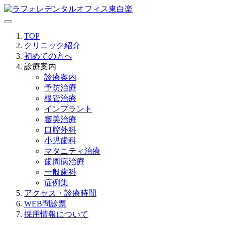
TOP
クリニック紹介
初めての方へ
診療案内
診療案内
予防治療
根管治療
インプラント
審美治療
口腔外科
小児歯科
マタニティ治療
歯周病治療
一般歯科
症例集
アクセス・診療時間
WEB問診票
採用情報について