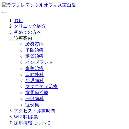
TOP
クリニック紹介
初めての方へ
診療案内
診療案内
予防治療
根管治療
インプラント
審美治療
口腔外科
小児歯科
マタニティ治療
歯周病治療
一般歯科
症例集
アクセス・診療時間
WEB問診票
採用情報について