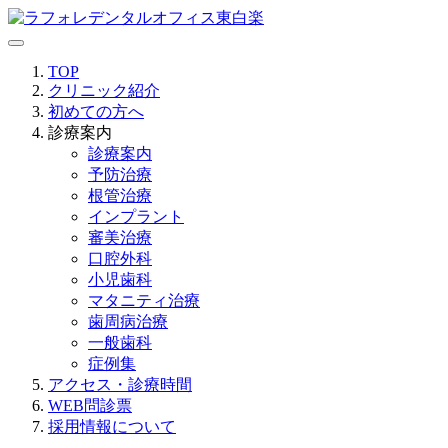
TOP
クリニック紹介
初めての方へ
診療案内
診療案内
予防治療
根管治療
インプラント
審美治療
口腔外科
小児歯科
マタニティ治療
歯周病治療
一般歯科
症例集
アクセス・診療時間
WEB問診票
採用情報について