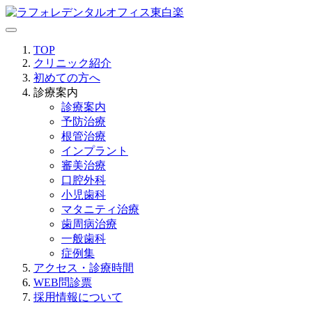
TOP
クリニック紹介
初めての方へ
診療案内
診療案内
予防治療
根管治療
インプラント
審美治療
口腔外科
小児歯科
マタニティ治療
歯周病治療
一般歯科
症例集
アクセス・診療時間
WEB問診票
採用情報について