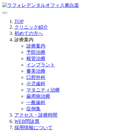
TOP
クリニック紹介
初めての方へ
診療案内
診療案内
予防治療
根管治療
インプラント
審美治療
口腔外科
小児歯科
マタニティ治療
歯周病治療
一般歯科
症例集
アクセス・診療時間
WEB問診票
採用情報について