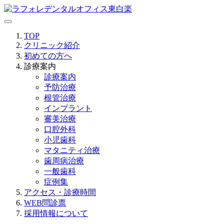
TOP
クリニック紹介
初めての方へ
診療案内
診療案内
予防治療
根管治療
インプラント
審美治療
口腔外科
小児歯科
マタニティ治療
歯周病治療
一般歯科
症例集
アクセス・診療時間
WEB問診票
採用情報について