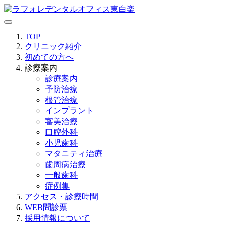
TOP
クリニック紹介
初めての方へ
診療案内
診療案内
予防治療
根管治療
インプラント
審美治療
口腔外科
小児歯科
マタニティ治療
歯周病治療
一般歯科
症例集
アクセス・診療時間
WEB問診票
採用情報について