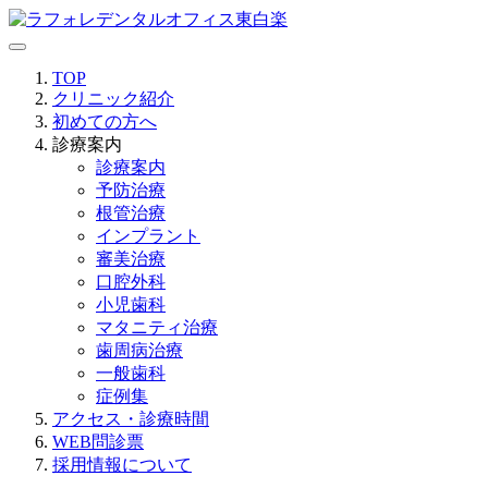
TOP
クリニック紹介
初めての方へ
診療案内
診療案内
予防治療
根管治療
インプラント
審美治療
口腔外科
小児歯科
マタニティ治療
歯周病治療
一般歯科
症例集
アクセス・診療時間
WEB問診票
採用情報について