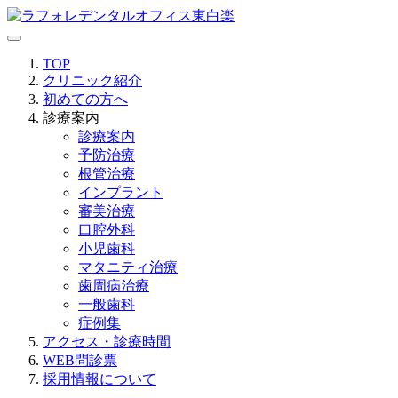
TOP
クリニック紹介
初めての方へ
診療案内
診療案内
予防治療
根管治療
インプラント
審美治療
口腔外科
小児歯科
マタニティ治療
歯周病治療
一般歯科
症例集
アクセス・診療時間
WEB問診票
採用情報について