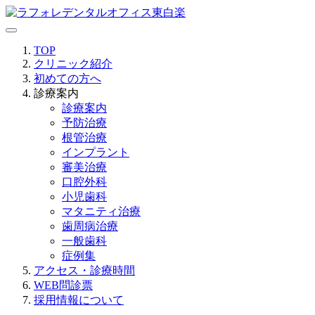
TOP
クリニック紹介
初めての方へ
診療案内
診療案内
予防治療
根管治療
インプラント
審美治療
口腔外科
小児歯科
マタニティ治療
歯周病治療
一般歯科
症例集
アクセス・診療時間
WEB問診票
採用情報について