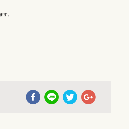
います。
。