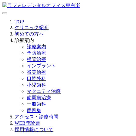
TOP
クリニック紹介
初めての方へ
診療案内
診療案内
予防治療
根管治療
インプラント
審美治療
口腔外科
小児歯科
マタニティ治療
歯周病治療
一般歯科
症例集
アクセス・診療時間
WEB問診票
採用情報について