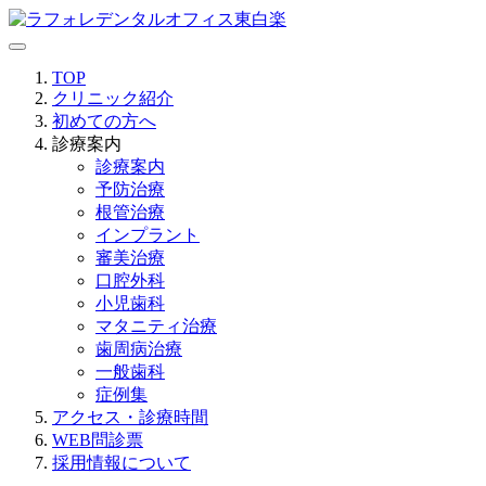
TOP
クリニック紹介
初めての方へ
診療案内
診療案内
予防治療
根管治療
インプラント
審美治療
口腔外科
小児歯科
マタニティ治療
歯周病治療
一般歯科
症例集
アクセス・診療時間
WEB問診票
採用情報について