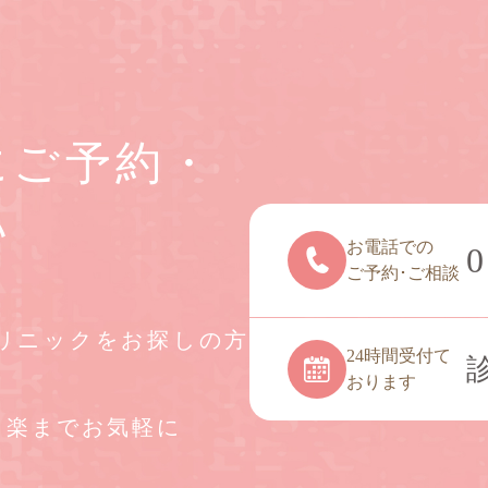
にご予約・
い
お電話での
0
ご予約･ご相談
リニックをお探しの方
24時間受付て
おります
白楽までお気軽に