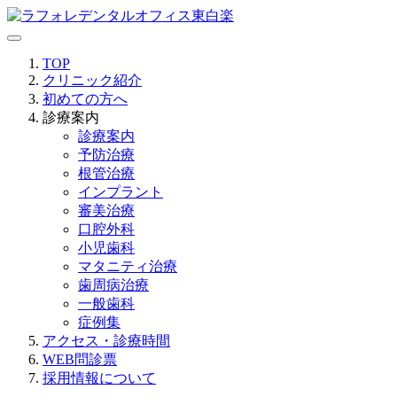
TOP
クリニック紹介
初めての方へ
診療案内
診療案内
予防治療
根管治療
インプラント
審美治療
口腔外科
小児歯科
マタニティ治療
歯周病治療
一般歯科
症例集
アクセス・診療時間
WEB問診票
採用情報について