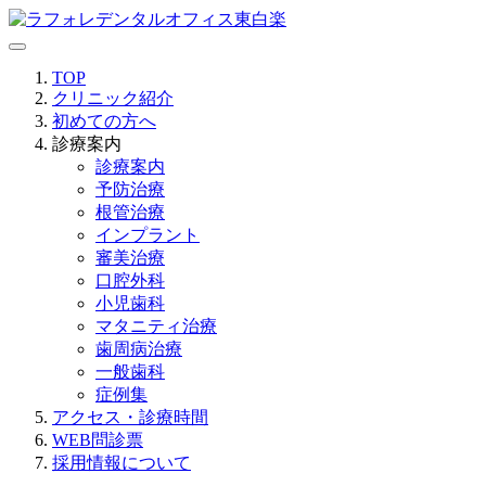
TOP
クリニック紹介
初めての方へ
診療案内
診療案内
予防治療
根管治療
インプラント
審美治療
口腔外科
小児歯科
マタニティ治療
歯周病治療
一般歯科
症例集
アクセス・診療時間
WEB問診票
採用情報について