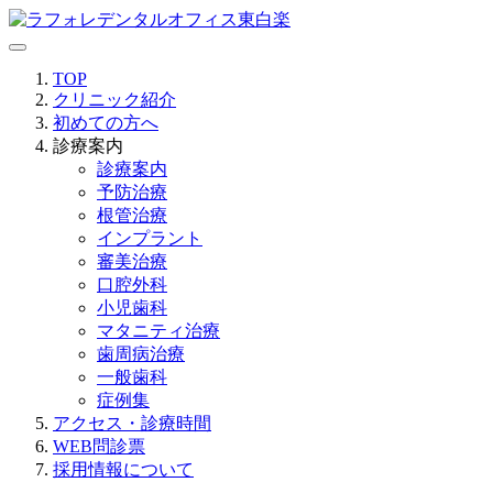
TOP
クリニック紹介
初めての方へ
診療案内
診療案内
予防治療
根管治療
インプラント
審美治療
口腔外科
小児歯科
マタニティ治療
歯周病治療
一般歯科
症例集
アクセス・診療時間
WEB問診票
採用情報について