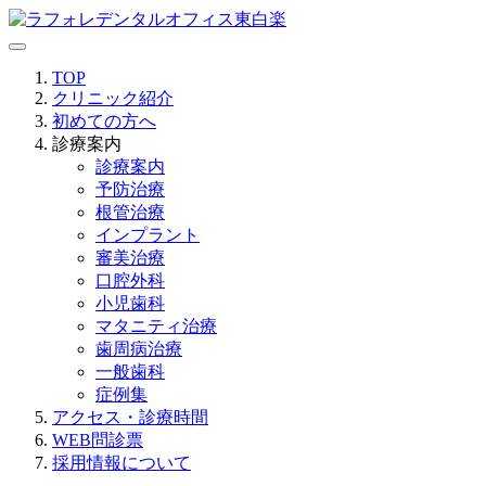
TOP
クリニック紹介
初めての方へ
診療案内
診療案内
予防治療
根管治療
インプラント
審美治療
口腔外科
小児歯科
マタニティ治療
歯周病治療
一般歯科
症例集
アクセス・診療時間
WEB問診票
採用情報について