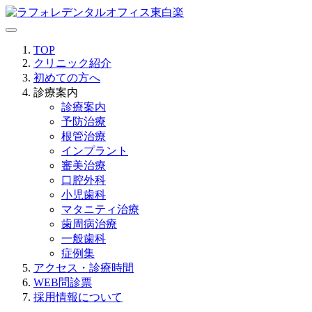
TOP
クリニック紹介
初めての方へ
診療案内
診療案内
予防治療
根管治療
インプラント
審美治療
口腔外科
小児歯科
マタニティ治療
歯周病治療
一般歯科
症例集
アクセス・診療時間
WEB問診票
採用情報について