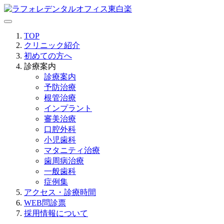
TOP
クリニック紹介
初めての方へ
診療案内
診療案内
予防治療
根管治療
インプラント
審美治療
口腔外科
小児歯科
マタニティ治療
歯周病治療
一般歯科
症例集
アクセス・診療時間
WEB問診票
採用情報について