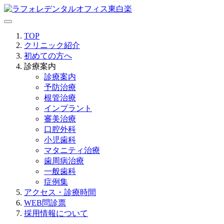
TOP
クリニック紹介
初めての方へ
診療案内
診療案内
予防治療
根管治療
インプラント
審美治療
口腔外科
小児歯科
マタニティ治療
歯周病治療
一般歯科
症例集
アクセス・診療時間
WEB問診票
採用情報について