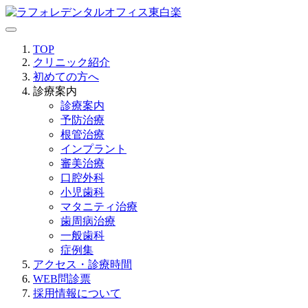
TOP
クリニック紹介
初めての方へ
診療案内
診療案内
予防治療
根管治療
インプラント
審美治療
口腔外科
小児歯科
マタニティ治療
歯周病治療
一般歯科
症例集
アクセス・診療時間
WEB問診票
採用情報について