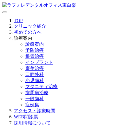
TOP
クリニック紹介
初めての方へ
診療案内
診療案内
予防治療
根管治療
インプラント
審美治療
口腔外科
小児歯科
マタニティ治療
歯周病治療
一般歯科
症例集
アクセス・診療時間
WEB問診票
採用情報について