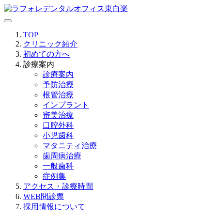
TOP
クリニック紹介
初めての方へ
診療案内
診療案内
予防治療
根管治療
インプラント
審美治療
口腔外科
小児歯科
マタニティ治療
歯周病治療
一般歯科
症例集
アクセス・診療時間
WEB問診票
採用情報について