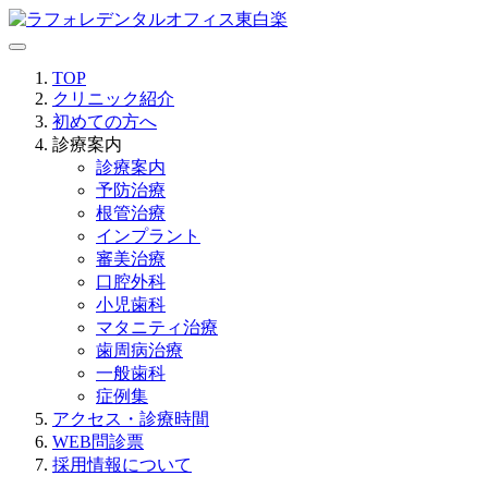
TOP
クリニック紹介
初めての方へ
診療案内
診療案内
予防治療
根管治療
インプラント
審美治療
口腔外科
小児歯科
マタニティ治療
歯周病治療
一般歯科
症例集
アクセス・診療時間
WEB問診票
採用情報について