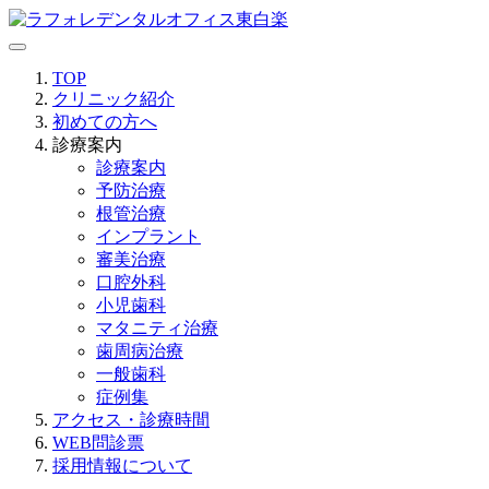
TOP
クリニック紹介
初めての方へ
診療案内
診療案内
予防治療
根管治療
インプラント
審美治療
口腔外科
小児歯科
マタニティ治療
歯周病治療
一般歯科
症例集
アクセス・診療時間
WEB問診票
採用情報について