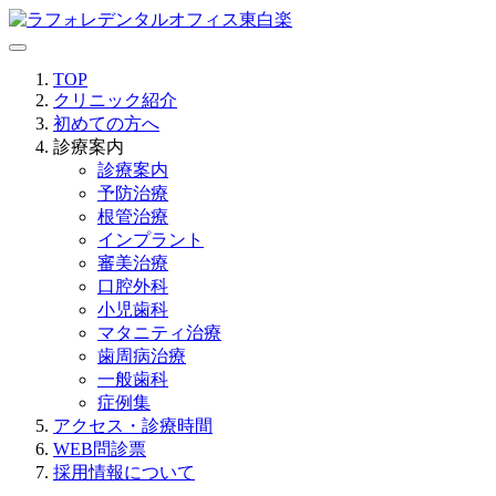
TOP
クリニック紹介
初めての方へ
診療案内
診療案内
予防治療
根管治療
インプラント
審美治療
口腔外科
小児歯科
マタニティ治療
歯周病治療
一般歯科
症例集
アクセス・診療時間
WEB問診票
採用情報について