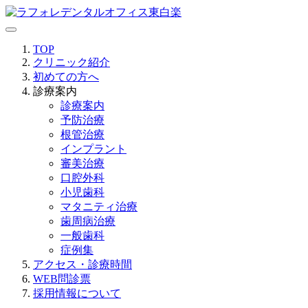
TOP
クリニック紹介
初めての方へ
診療案内
診療案内
予防治療
根管治療
インプラント
審美治療
口腔外科
小児歯科
マタニティ治療
歯周病治療
一般歯科
症例集
アクセス・診療時間
WEB問診票
採用情報について